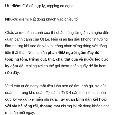
Ưu điểm
: Giá cả hợp lý, topping đa dạng
Nhược điểm
: Rất đông khách vào chiều tối
Chắc ai mê bánh canh cua thì chắc cũng từng ăn và nghe đến
quán bánh canh cua Út Lệ. Nếu đi ăn lần đầu không tin tưởng
lắm nhưng khi vào ăn vào thì công nhận xứng đáng với đồng
tiền thật thật. Nếu bạn ăn
phần 45k/ người gồm đầy đủ
topping tôm, trứng cút, thịt, chả, thịt cua và nước lèo cực
kỳ đậm đà
. Mọi người có thể gọi thêm phần quẩy để ăn kèm
nữa đấy.
Vị trí của quán ngay mặt tiền luôn nên dễ tìm, chỗ gửi xe của
quán thì trong khu quân đội cách đó 3-4 căn thôi nên an toàn
cực kỳ và gửi xe miễn phí nữa. Tuy
quán bình dân kết hợp
với vỉa hè rộng rãi, thoáng mát
nhưng lại rất đông khách ghé
mua ăn mỗi ngày.