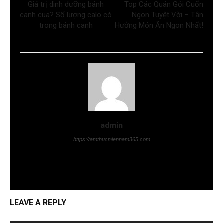
Giá trị dinh dưỡng bánh
Top Các Quán Gỏi Cuốn
canh cua? Số lượng calo có
Ngon Tuyệt Vời – Tận
trong bánh canh
Hưởng Món Ăn Ngon Nhất!
admin
https://amthucmiennam365.com
LEAVE A REPLY