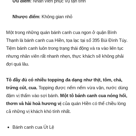
Ưu điểm
: Nhân viên phục vụ tận tình
Nhược điểm
: Không gian nhỏ
Một trong những quán bánh canh cua ngon ở quận Bình
Thạnh là bánh canh cua Hiền, tọa lạc tại số 395 Bùi Đình Túy.
Tiệm bánh canh luôn trong trạng thái động và ra vào liên tục
nhưng nhân viên rất nhanh nhẹn, thực khách sẽ không phải
đợi quá lâu.
Tô đầy đủ có nhiều topping đa dạng như thịt, tôm, chả,
trứng cút, cua.
Topping được nếm nếm vừa vặn, nước dùng
đậm vị thấm vào sợi bánh.
Một tô bánh canh cua nóng hổi,
thơm và hài hoà hương vị
của quán Hiền có thể chiều lòng
cả những vị khách khó tính nhất.
Bánh canh cua Út Lệ