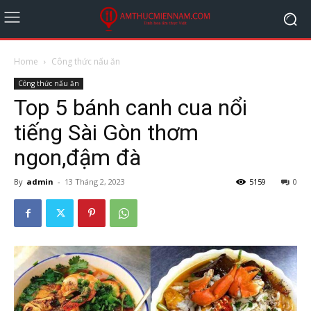
Home
Công thức nấu ăn
Công thức nấu ăn
Top 5 bánh canh cua nổi
tiếng Sài Gòn thơm
ngon,đậm đà
By
admin
-
13 Tháng 2, 2023
5159
0