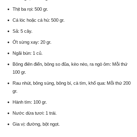
Thịt ba rọi: 500 gr.
Cá lóc hoặc cá hú: 500 gr.
Sả: 5 cây.
Ớt sừng xay: 20 gr.
Ngãi bún: 1 củ.
Bông điên điển, bông so đũa, kèo nèo, ra ngò ôm: Mỗi thứ
100 gr.
Rau nhút, bông súng, bông bí, cà tím, khổ qua: Mỗi thứ 200
gr.
Hành tím: 100 gr.
Nước dừa tươi: 1 trái.
Gia vị: đường, bột ngọt.