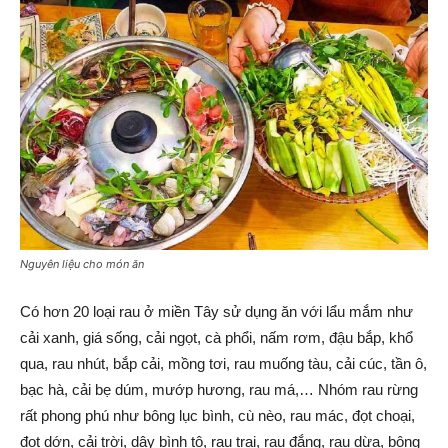
Nguyên liệu cho món ăn
Có hơn 20 loại rau ở miền Tây sử dụng ăn với lẩu mắm như
cải xanh, giá sống, cải ngọt, cà phổi, nấm rơm, đậu bắp, khổ
qua, rau nhút, bắp cải, mồng tơi, rau muống tàu, cải cúc, tần ô,
bạc hà, cải bẹ dúm, mướp hương, rau má,… Nhóm rau rừng
rất phong phú như bông lục bình, cù nèo, rau mác, đọt choại,
đọt dớn, cải trời, dây bình tô, rau trai, rau đắng, rau dừa, bông