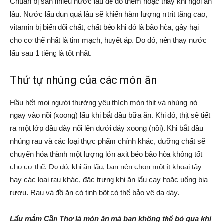
Chuẩn bị sẵn nhiều nước lẩu để đổ thêm hoặc thay khi ngồi ăn
lâu. Nước lẩu đun quá lâu sẽ khiến hàm lượng nitrit tăng cao,
vitamin bị biến đổi chất, chất béo khi đó là bão hòa, gây hại
cho cơ thể nhất là tim mạch, huyết áp. Do đó, nên thay nước
lẩu sau 1 tiếng là tốt nhất.
Thứ tự nhúng của các món ăn
Hầu hết mọi người thường yêu thích món thịt và nhúng nó
ngay vào nồi (xoong) lẩu khi bắt đầu bữa ăn. Khi đó, thịt sẽ tiết
ra một lớp dầu dày nổi lên dưới đáy xoong (nồi). Khi bắt đầu
nhúng rau và các loại thực phẩm chính khác, dưỡng chất sẽ
chuyển hóa thành một lượng lớn axit béo bão hòa không tốt
cho cơ thể. Do đó, khi ăn lẩu, bạn nên chọn một ít khoai tây
hay các loại rau khác, đặc trưng khi ăn lẩu cay hoặc uống bia
rượu. Rau và đồ ăn có tinh bột có thể bảo vệ dạ dày.
Lẩu mắm Cần Thơ là món ăn mà bạn không thể bỏ qua khi