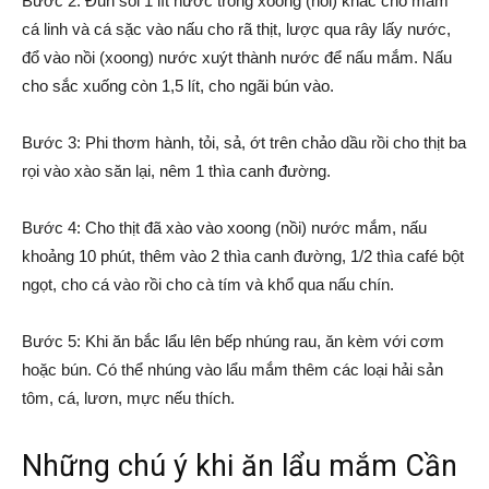
Bước 2: Đun sôi 1 lít nước trong xoong (nồi) khác cho mắm
cá linh và cá sặc vào nấu cho rã thịt, lược qua rây lấy nước,
đổ vào nồi (xoong) nước xuýt thành nước để nấu mắm. Nấu
cho sắc xuống còn 1,5 lít, cho ngãi bún vào.
Bước 3: Phi thơm hành, tỏi, sả, ớt trên chảo dầu rồi cho thịt ba
rọi vào xào săn lại, nêm 1 thìa canh đường.
Bước 4: Cho thịt đã xào vào xoong (nồi) nước mắm, nấu
khoảng 10 phút, thêm vào 2 thìa canh đường, 1/2 thìa café bột
ngọt, cho cá vào rồi cho cà tím và khổ qua nấu chín.
Bước 5: Khi ăn bắc lẩu lên bếp nhúng rau, ăn kèm với cơm
hoặc bún. Có thể nhúng vào lẩu mắm thêm các loại hải sản
tôm, cá, lươn, mực nếu thích.
Những chú ý khi ăn lẩu mắm Cần