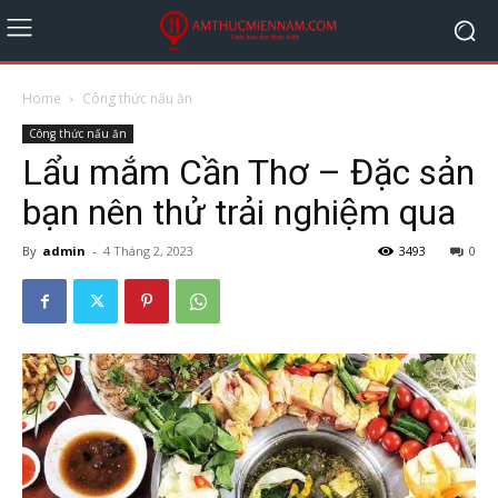
Home
Công thức nấu ăn
Công thức nấu ăn
Lẩu mắm Cần Thơ – Đặc sản
bạn nên thử trải nghiệm qua
By
admin
-
4 Tháng 2, 2023
3493
0