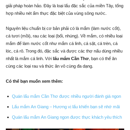
giải pháp hoàn hảo. Đây là loại lẩu đặc sắc của miền Tây, tổng
hợp nhiều nét ẩm thực đặc biệt của vùng sông nước.
Nguyên liệu chuẩn bị cơ bản phải có là mắm (làm nước cốt),
cá tươi (mồi), rau các loại (bổi, nhúng). Về mắm, có nhiều loại
mắm để làm nước cốt như mắm cá linh, cá sặt, cá trèn, cá
lóc, cá rô. Trong đó, đặc sắc và được các thợ nấu dùng nhiều
nhất là mắm cá linh. Với
lẩu mắm Cần Thơ
, bạn có thể ăn
cùng các loại rau và thức ăn vô cùng đa dạng.
Có thể bạn muốn xem thêm:
Quán lẩu mắm Cần Thơ được nhiều người đánh giá ngon
Lẩu mắm An Giang – Hương vị lẩu khiến bạn sẽ nhớ mãi
Quán lẩu mắm An Giang ngon được thực khách yêu thích