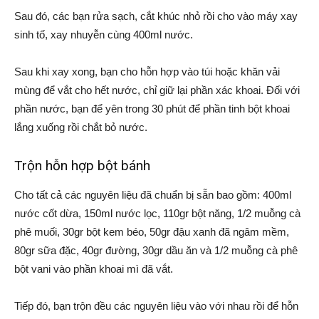
Sau đó, các bạn rửa sạch, cắt khúc nhỏ rồi cho vào máy xay
sinh tố, xay nhuyễn cùng 400ml nước.
Sau khi xay xong, bạn cho hỗn hợp vào túi hoặc khăn vải
mùng để vắt cho hết nước, chỉ giữ lại phần xác khoai. Đối với
phần nước, bạn để yên trong 30 phút để phần tinh bột khoai
lắng xuống rồi chắt bỏ nước.
Trộn hỗn hợp bột bánh
Cho tất cả các nguyên liệu đã chuẩn bị sẵn bao gồm: 400ml
nước cốt dừa, 150ml nước lọc, 110gr bột năng, 1/2 muỗng cà
phê muối, 30gr bột kem béo, 50gr đậu xanh đã ngâm mềm,
80gr sữa đặc, 40gr đường, 30gr dầu ăn và 1/2 muỗng cà phê
bột vani vào phần khoai mì đã vắt.
Tiếp đó, bạn trộn đều các nguyên liệu vào với nhau rồi để hỗn