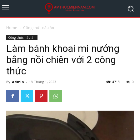
Home
Công thức nấu ăn
Công thức nấu ăn
Làm bánh khoai mì nướng
bằng nồi chiên với 2 công
thức
By
admin
-
18 Tháng 1, 2023
4713
0