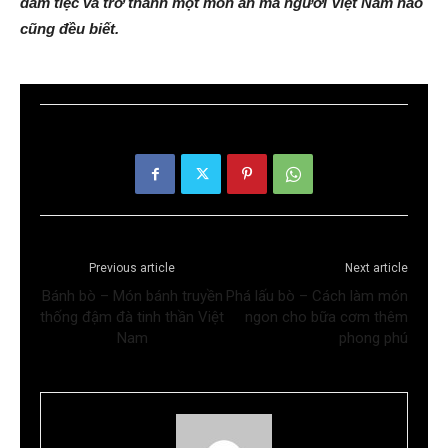
đám tiệc và trở thành một món ăn mà người Việt Nam nào
cũng đều biết.
Previous article
Next article
Bánh bò – Món bánh truyền
Phá lấu bò – Cách làm món
thống đậm đà tinh thần Việt
ngon cho bữa cơm thêm
Nam
phong phú