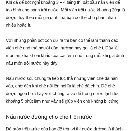
Khi đã để bột nghỉ khoảng 3 – 4 tiếng thì bắt đầu nắn viên để
tạo hình cho bánh trôi nước. Mỗi viên trôi nước khoảng 20gr là
được, tùy theo mỗi gia đình mà bạn có thể cho phần nhân
nhiều hoặc ít.
Với những phần bột còn dư ra thì bạn có thể làm thành các
viên chè nhỏ mà người dân thường hay gọi là chè ỉ. Đây là
món ăn khá khoái khẩu của các em nhỏ trong mỗi khi gia đình
nấu món trôi nước này đấy.
Nấu nước sôi, chúng ta tiếp tục thả những viên chè đã nắn
vào, chờ đến khi chè nổi lên nghĩa là chè đã chín. Để chè
được ngon hơn hãy vớt chúng ra và để trong nước lạnh từ
khoảng 5 phút làm như vậy sẽ giúp viên chè không bị cứng.
Nấu nước đường cho chè trôi nước
Để món trôi nước của bạn để tròn vị thì nước đường là thành