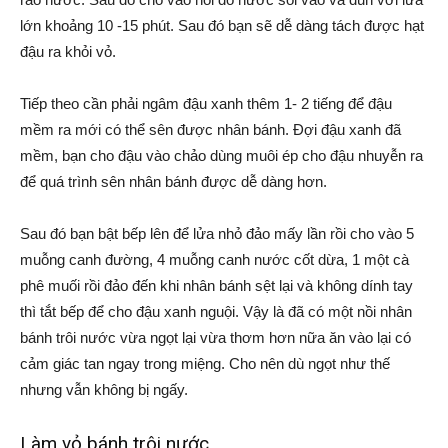
lớn khoảng 10 -15 phút. Sau đó bạn sẽ dễ dàng tách được hạt
đậu ra khỏi vỏ.
Tiếp theo cần phải ngâm đậu xanh thêm 1- 2 tiếng để đậu
mềm ra mới có thể sên được nhân bánh. Đợi đậu xanh đã
mềm, bạn cho đậu vào chảo dùng muôi ép cho đậu nhuyễn ra
để quá trình sên nhân bánh được dễ dàng hơn.
Sau đó bạn bật bếp lên để lửa nhỏ đảo mấy lần rồi cho vào 5
muỗng canh đường, 4 muỗng canh nước cốt dừa, 1 một cà
phê muối rồi đảo đến khi nhân bánh sệt lại và không dính tay
thì tắt bếp để cho đậu xanh nguội. Vậy là đã có một nồi nhân
bánh trôi nước vừa ngọt lại vừa thơm hơn nữa ăn vào lại có
cảm giác tan ngay trong miệng. Cho nên dù ngọt như thế
nhưng vẫn không bị ngấy.
Làm vỏ bánh trôi nước