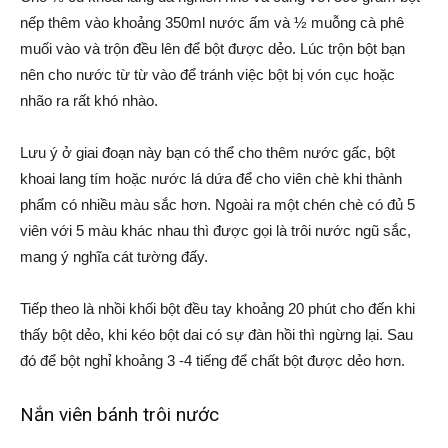
nếp thêm vào khoảng 350ml nước ấm và ½ muỗng cà phê
muối vào và trộn đều lên để bột được dẻo. Lúc trộn bột bạn
nên cho nước từ từ vào để tránh việc bột bị vón cục hoặc
nhão ra rất khó nhào.
Lưu ý ở giai đoạn này bạn có thể cho thêm nước gấc, bột
khoai lang tím hoặc nước lá dứa để cho viên chè khi thành
phẩm có nhiều màu sắc hơn. Ngoài ra một chén chè có đủ 5
viên với 5 màu khác nhau thì được gọi là trôi nước ngũ sắc,
mang ý nghĩa cát tường đấy.
Tiếp theo là nhồi khối bột đều tay khoảng 20 phút cho đến khi
thấy bột dẻo, khi kéo bột dai có sự đàn hồi thì ngừng lại. Sau
đó để bột nghỉ khoảng 3 -4 tiếng để chất bột được dẻo hơn.
Nắn viên bánh trôi nước