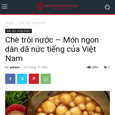
Home
Đặc sản vùng miền
Đặc sản vùng miền
Chè trôi nước – Món ngon
dân dã nức tiếng của Việt
Nam
By
admin
-
18 Tháng 10, 2022
4392
0